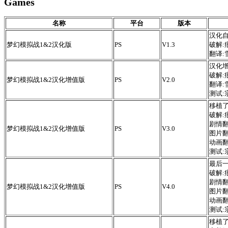
Games
名称
平台
版本
汉化自
梦幻模拟战1&2汉化版
PS
V1.3
破解:
翻译:
汉化增
破解:
梦幻模拟战1&2汉化增值版
PS
V2.0
翻译:
测试:宗
移植了
破解:
剧情
梦幻模拟战1&2汉化增值版
PS
V3.0
图片翻译
动画
测试:宗
最后一
破解:
剧情
梦幻模拟战1&2汉化增值版
PS
V4.0
图片翻译
动画
测试:宗
移植了