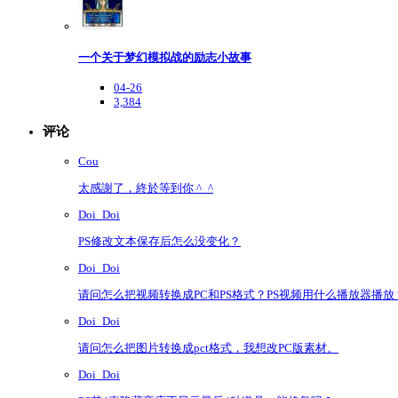
一个关于梦幻模拟战的励志小故事
04-26
3,384
评论
Cou
太感謝了，終於等到你 ^_^
Doi_Doi
PS修改文本保存后怎么没变化？
Doi_Doi
请问怎么把视频转换成PC和PS格式？PS视频用什么播放器播放
Doi_Doi
请问怎么把图片转换成pct格式，我想改PC版素材。
Doi_Doi