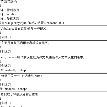
节,规范编码
痕
翻译：雪剑冰刀
：zainian
翻译：爱死天流
垒NO1 jackeyjoy02 追想の绝望R zhaozhh_001
Unbalance日文原版,修复一些BUG。
痕
雪剑冰刀
新,主要是修复不启用兼容模式会无字。
痕
雪剑冰刀
dcell、dehepo制作的汉化版为源文件,重新导入文本汉化的版本。
痕
雪剑冰刀
:madcell、dehepo
,修复了关卡5中对话错乱的BUG。
痕
雪剑冰刀
:madcell、dehepo
多BUG，详情到发布页查看
痕
雪剑冰刀