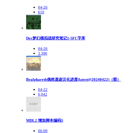
04-26
610
Der梦幻模拟战研究笔记1-SFC字库
04-26
3,396
Bealphareth偶然遗迹汉化进度(latest@20240422)（图）
04-22
6,042
MDL2 增加脚本编码5
06-09