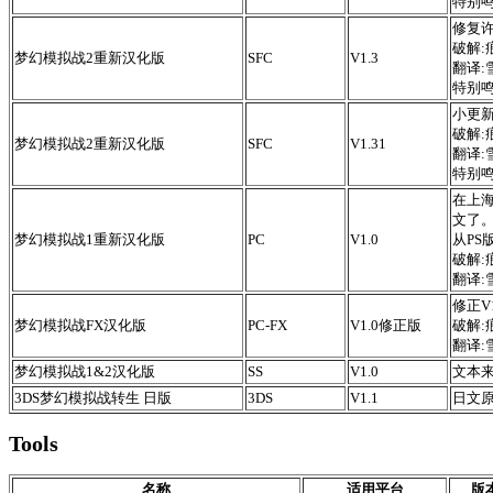
特别鸣谢
修复许
破解:
梦幻模拟战2重新汉化版
SFC
V1.3
翻译:
特别鸣谢
小更新
破解:
梦幻模拟战2重新汉化版
SFC
V1.31
翻译:
特别鸣谢
在上
文了
梦幻模拟战1重新汉化版
PC
V1.0
从PS
破解:
翻译:
修正V
梦幻模拟战FX汉化版
PC-FX
V1.0修正版
破解:
翻译:
梦幻模拟战1&2汉化版
SS
V1.0
文本来
3DS梦幻模拟战转生 日版
3DS
V1.1
日文原
Tools
名称
适用平台
版