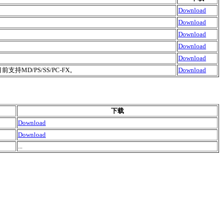
Download
Download
Download
Download
Download
持MD/PS/SS/PC-FX。
Download
下载
Download
Download
...