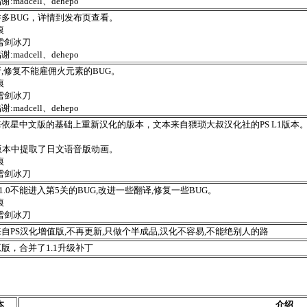
:madcell、dehepo
多BUG，详情到发布页查看。
痕
雪剑冰刀
:madcell、dehepo
,修复不能雇佣火元素的BUG。
痕
雪剑冰刀
:madcell、dehepo
海依星中文版的基础上重新汉化的版本，文本来自猥琐大叔汉化社的PS L1版
。
版本中提取了日文语音版动画。
痕
雪剑冰刀
1.0不能进入第5关的BUG,改进一些翻译,修复一些BUG。
痕
雪剑冰刀
自PS汉化增值版,不再更新,只做个半成品,汉化不容易,不能绝别人的路
版，合并了1.1升级补丁
本
介绍