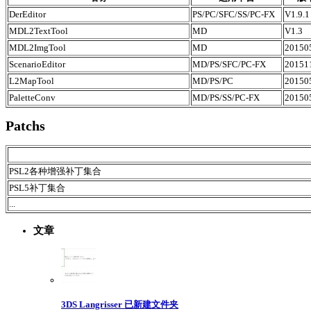
DerEditor
PS/PC/SFC/SS/PC-FX
V1.9.1
MDL2TextTool
MD
V1.3
MDL2ImgTool
MD
20150
ScenarioEditor
MD/PS/SFC/PC-FX
20151
L2MapTool
MD/PS/PC
20150
PaletteConv
MD/PS/SS/PC-FX
20150
Patchs
PSL2各种增强补丁集合
PSL5补丁集合
...
文章
3DS Langrisser 已新建文件夹