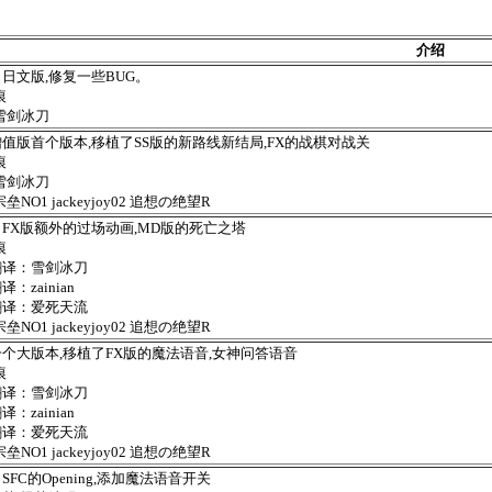
介绍
日文版,修复一些BUG。
痕
雪剑冰刀
值版首个版本,移植了SS版的新路线新结局,FX的战棋对战关
痕
雪剑冰刀
垒NO1 jackeyjoy02 追想の绝望R
FX版额外的过场动画,MD版的死亡之塔
痕
翻译：雪剑冰刀
：zainian
翻译：爱死天流
垒NO1 jackeyjoy02 追想の绝望R
个大版本,移植了FX版的魔法语音,女神问答语音
痕
翻译：雪剑冰刀
：zainian
翻译：爱死天流
垒NO1 jackeyjoy02 追想の绝望R
SFC的Opening,添加魔法语音开关