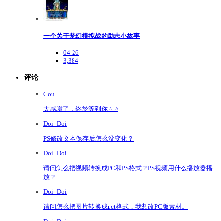
一个关于梦幻模拟战的励志小故事
04-26
3,384
评论
Cou
太感謝了，終於等到你 ^_^
Doi_Doi
PS修改文本保存后怎么没变化？
Doi_Doi
请问怎么把视频转换成PC和PS格式？PS视频用什么播放器播
放？
Doi_Doi
请问怎么把图片转换成pct格式，我想改PC版素材。