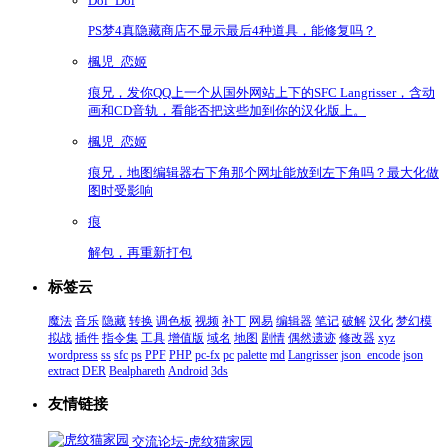
Doi_Doi
PS梦4真隐藏商店不显示最后4种道具，能修复吗？
楓児_恋姬
痕兄，发你QQ上一个从国外网站上下的SFC Langrisser，含动
画和CD音轨，看能否把这些加到你的汉化版上。
楓児_恋姬
痕兄，地图编辑器右下角那个网址能放到左下角吗？最大化做
图时受影响
痕
解包，再重新打包
标签云
魔法
音乐
隐藏
转换
调色板
视频
补丁
网易
编辑器
笔记
破解
汉化
梦幻模
拟战
插件
指令集
工具
增值版
域名
地图
剧情
偶然遗迹
修改器
xyz
wordpress
ss
sfc
ps
PPF
PHP
pc-fx
pc
palette
md
Langrisser
json_encode
json
extract
DER
Bealphareth
Android
3ds
友情链接
交流论坛-虎纹猫家园