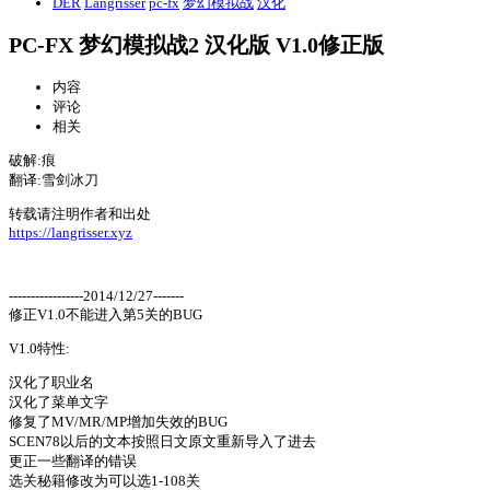
DER
Langrisser
pc-fx
梦幻模拟战
汉化
PC-FX 梦幻模拟战2 汉化版 V1.0修正版
内容
评论
相关
破解:痕
翻译:雪剑冰刀
转载请注明作者和出处
https://langrisser.xyz
-----------------2014/12/27-------
修正V1.0不能进入第5关的BUG
V1.0特性:
汉化了职业名
汉化了菜单文字
修复了MV/MR/MP增加失效的BUG
SCEN78以后的文本按照日文原文重新导入了进去
更正一些翻译的错误
选关秘籍修改为可以选1-108关