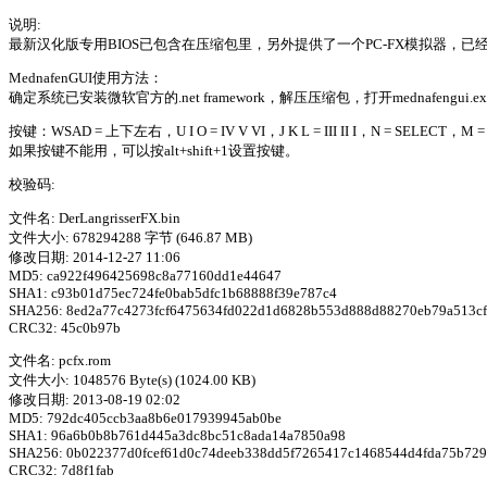
说明:
最新汉化版专用BIOS已包含在压缩包里，另外提供了一个PC-FX模拟器，已经整合好
MednafenGUI使用方法：
确定系统已安装微软官方的.net framework，解压压缩包，打开mednafengu
按键：WSAD = 上下左右，U I O = IV V VI，J K L = III II I，N = SELECT，
如果按键不能用，可以按alt+shift+1设置按键。
校验码:
文件名: DerLangrisserFX.bin
文件大小: 678294288 字节 (646.87 MB)
修改日期: 2014-12-27 11:06
MD5: ca922f496425698c8a77160dd1e44647
SHA1: c93b01d75ec724fe0bab5dfc1b68888f39e787c4
SHA256: 8ed2a77c4273fcf6475634fd022d1d6828b553d888d88270eb79a513c
CRC32: 45c0b97b
文件名: pcfx.rom
文件大小: 1048576 Byte(s) (1024.00 KB)
修改日期: 2013-08-19 02:02
MD5: 792dc405ccb3aa8b6e017939945ab0be
SHA1: 96a6b0b8b761d445a3dc8bc51c8ada14a7850a98
SHA256: 0b022377d0fcef61d0c74deeb338dd5f7265417c1468544d4fda75b72
CRC32: 7d8f1fab