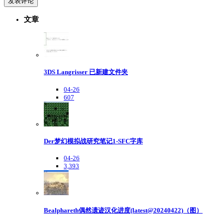
文章
3DS Langrisser 已新建文件夹
04-26
607
Der梦幻模拟战研究笔记1-SFC字库
04-26
3,393
Bealphareth偶然遗迹汉化进度(latest@20240422)（图）