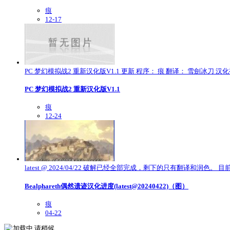
痕
12-17
PC 梦幻模拟战2 重新汉化版V1.1 更新 程序： 痕 翻译： 雪劍冰刀 汉化
PC 梦幻模拟战2 重新汉化版V1.1
痕
12-24
latest @ 2024/04/22 破解已经全部完成，剩下的只有翻译和润色。
Bealphareth偶然遗迹汉化进度(latest@20240422)（图）
痕
04-22
加载中,请稍候...