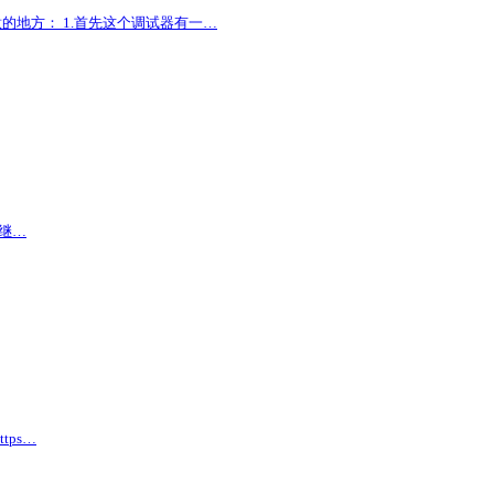
的地方： 1.首先这个调试器有一…
能继…
tps…