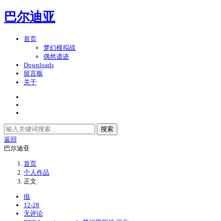
巴尔迪亚
首页
梦幻模拟战
偶然遗迹
Downloads
留言板
关于
搜索
返回
巴尔迪亚
首页
个人作品
正文
痕
12-28
无评论