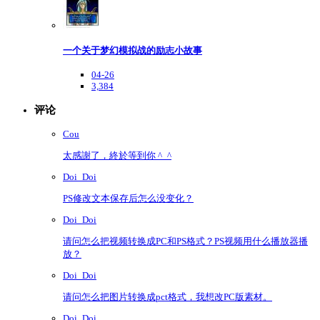
一个关于梦幻模拟战的励志小故事
04-26
3,384
评论
Cou
太感謝了，終於等到你 ^_^
Doi_Doi
PS修改文本保存后怎么没变化？
Doi_Doi
请问怎么把视频转换成PC和PS格式？PS视频用什么播放器播
放？
Doi_Doi
请问怎么把图片转换成pct格式，我想改PC版素材。
Doi_Doi