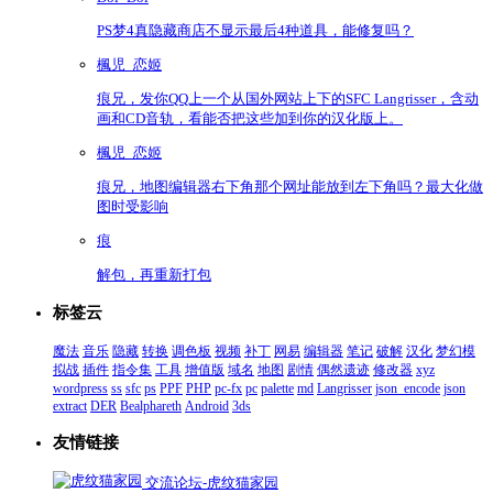
PS梦4真隐藏商店不显示最后4种道具，能修复吗？
楓児_恋姬
痕兄，发你QQ上一个从国外网站上下的SFC Langrisser，含动
画和CD音轨，看能否把这些加到你的汉化版上。
楓児_恋姬
痕兄，地图编辑器右下角那个网址能放到左下角吗？最大化做
图时受影响
痕
解包，再重新打包
标签云
魔法
音乐
隐藏
转换
调色板
视频
补丁
网易
编辑器
笔记
破解
汉化
梦幻模
拟战
插件
指令集
工具
增值版
域名
地图
剧情
偶然遗迹
修改器
xyz
wordpress
ss
sfc
ps
PPF
PHP
pc-fx
pc
palette
md
Langrisser
json_encode
json
extract
DER
Bealphareth
Android
3ds
友情链接
交流论坛-虎纹猫家园