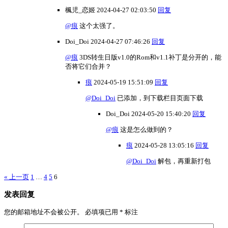
楓児_恋姬
2024-04-27 02:03:50
回复
@痕
这个太强了。
Doi_Doi
2024-04-27 07:46:26
回复
@痕
3DS转生日版v1.0的Rom和v1.1补丁是分开的，能
否将它们合并？
痕
2024-05-19 15:51:09
回复
@Doi_Doi
已添加，到下载栏目页面下载
Doi_Doi
2024-05-20 15:40:20
回复
@痕
这是怎么做到的？
痕
2024-05-28 13:05:16
回复
@Doi_Doi
解包，再重新打包
« 上一页
1
…
4
5
6
发表回复
您的邮箱地址不会被公开。
必填项已用
*
标注