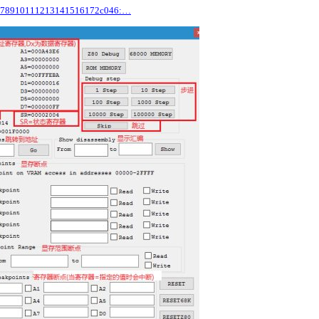
910111213141516172c046:…