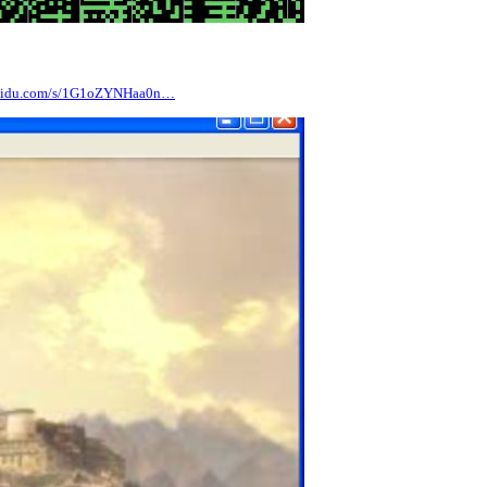
du.com/s/1G1oZYNHaa0n…