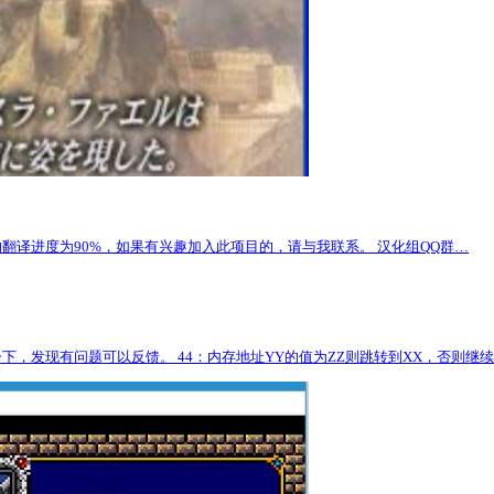
目前项目的翻译进度为90%，如果有兴趣加入此项目的，请与我联系。 汉化组QQ群…
发现有问题可以反馈。 44：内存地址YY的值为ZZ则跳转到XX，否则继续 格