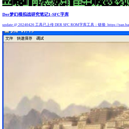
Der梦幻模拟战研究笔记1-SFC字库
update @ 20240426 工具已上传 DER SFC ROM字库工具：链接: https://pan.bai