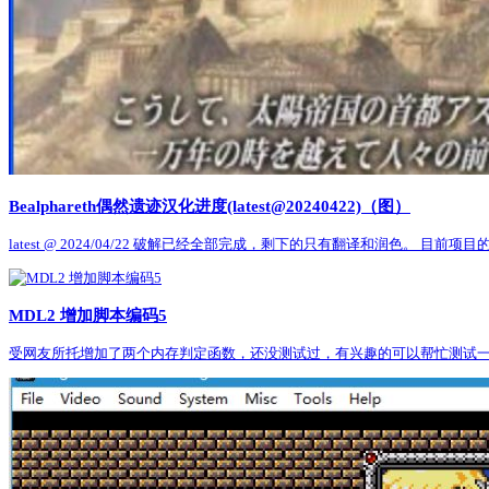
Bealphareth偶然遗迹汉化进度(latest@20240422)（图）
latest @ 2024/04/22 破解已经全部完成，剩下的只有翻译和润色。 
MDL2 增加脚本编码5
受网友所托增加了两个内存判定函数，还没测试过，有兴趣的可以帮忙测试一下，