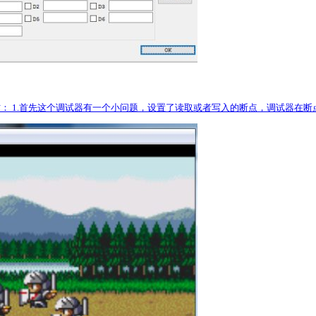
方： 1.首先这个调试器有一个小问题，设置了读取或者写入的断点，调试器在