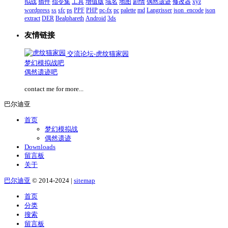
拟战
插件
指令集
工具
增值版
域名
地图
剧情
偶然遗迹
修改器
xyz
wordpress
ss
sfc
ps
PPF
PHP
pc-fx
pc
palette
md
Langrisser
json_encode
json
extract
DER
Bealphareth
Android
3ds
友情链接
交流论坛-虎纹猫家园
梦幻模拟战吧
偶然遗迹吧
contact me for more...
巴尔迪亚
首页
梦幻模拟战
偶然遗迹
Downloads
留言板
关于
巴尔迪亚
© 2014-2024 |
sitemap
首页
分类
搜索
留言板