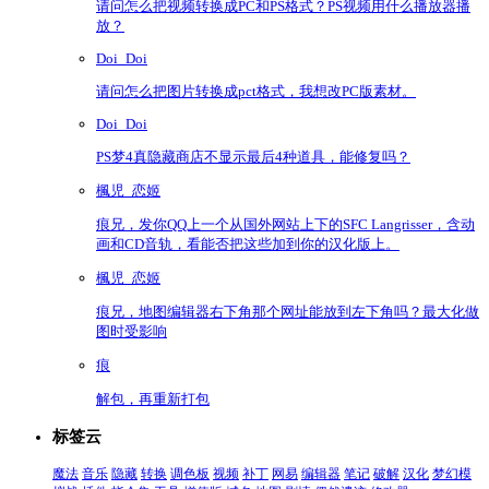
请问怎么把视频转换成PC和PS格式？PS视频用什么播放器播
放？
Doi_Doi
请问怎么把图片转换成pct格式，我想改PC版素材。
Doi_Doi
PS梦4真隐藏商店不显示最后4种道具，能修复吗？
楓児_恋姬
痕兄，发你QQ上一个从国外网站上下的SFC Langrisser，含动
画和CD音轨，看能否把这些加到你的汉化版上。
楓児_恋姬
痕兄，地图编辑器右下角那个网址能放到左下角吗？最大化做
图时受影响
痕
解包，再重新打包
标签云
魔法
音乐
隐藏
转换
调色板
视频
补丁
网易
编辑器
笔记
破解
汉化
梦幻模