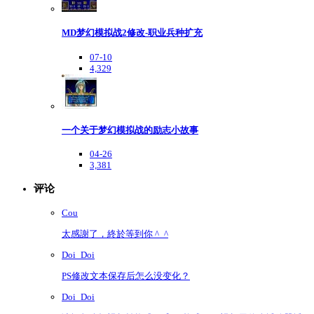
MD梦幻模拟战2修改-职业兵种扩充
07-10
4,329
一个关于梦幻模拟战的励志小故事
04-26
3,381
评论
Cou
太感謝了，終於等到你 ^_^
Doi_Doi
PS修改文本保存后怎么没变化？
Doi_Doi