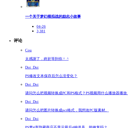
一个关于梦幻模拟战的励志小故事
04-26
3,381
评论
Cou
太感謝了，終於等到你 ^_^
Doi_Doi
PS修改文本保存后怎么没变化？
Doi_Doi
请问怎么把视频转换成PC和PS格式？PS视频用什么播放器播放
Doi_Doi
请问怎么把图片转换成pct格式，我想改PC版素材。
Doi_Doi
PS梦4真隐藏商店不显示最后4种道具，能修复吗？