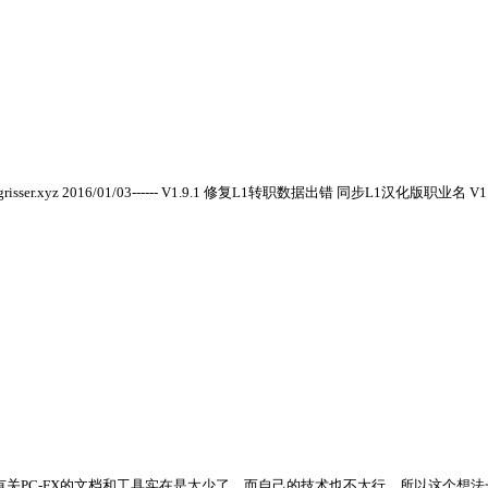
sser.xyz 2016/01/03------ V1.9.1 修复L1转职数据出错 同步L1汉化版职业
导出来，不过有关PC-FX的文档和工具实在是太少了，而自己的技术也不太行，所以这