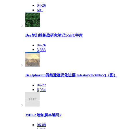
04-26
601
Der梦幻模拟战研究笔记1-SFC字库
04-26
3,383
Bealphareth偶然遗迹汉化进度(latest@20240422)（图）
04-22
6,034
MDL2 增加脚本编码5
06-09