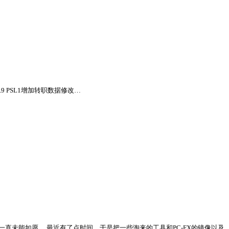
名 V1.9 PSL1增加转职数据修改…
个想法一直未能如愿。 最近有了点时间，于是把一些淘来的工具和PC-FX的镜像以及