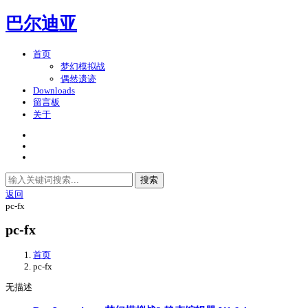
巴尔迪亚
首页
梦幻模拟战
偶然遗迹
Downloads
留言板
关于
搜索
返回
pc-fx
pc-fx
首页
pc-fx
无描述