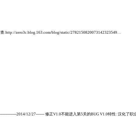
ttp://zero3c.blog.163.com/blog/static/2782150820073142323549…
------------2014/12/27------- 修正V1.0不能进入第5关的BUG V1.0特性: 汉化了