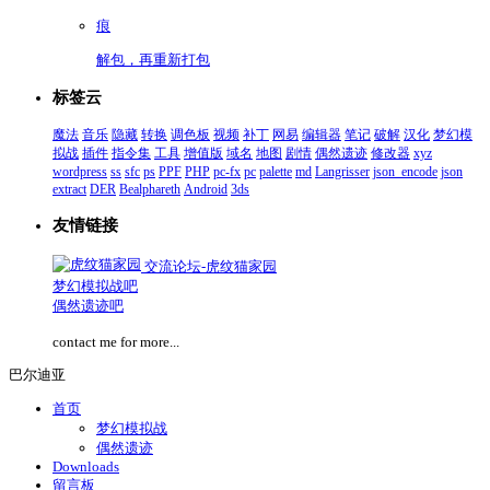
痕
解包，再重新打包
标签云
魔法
音乐
隐藏
转换
调色板
视频
补丁
网易
编辑器
笔记
破解
汉化
梦幻模
拟战
插件
指令集
工具
增值版
域名
地图
剧情
偶然遗迹
修改器
xyz
wordpress
ss
sfc
ps
PPF
PHP
pc-fx
pc
palette
md
Langrisser
json_encode
json
extract
DER
Bealphareth
Android
3ds
友情链接
交流论坛-虎纹猫家园
梦幻模拟战吧
偶然遗迹吧
contact me for more...
巴尔迪亚
首页
梦幻模拟战
偶然遗迹
Downloads
留言板