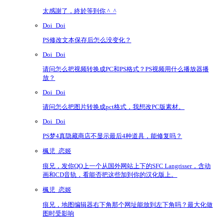
太感謝了，終於等到你 ^_^
Doi_Doi
PS修改文本保存后怎么没变化？
Doi_Doi
请问怎么把视频转换成PC和PS格式？PS视频用什么播放器播
放？
Doi_Doi
请问怎么把图片转换成pct格式，我想改PC版素材。
Doi_Doi
PS梦4真隐藏商店不显示最后4种道具，能修复吗？
楓児_恋姬
痕兄，发你QQ上一个从国外网站上下的SFC Langrisser，含动
画和CD音轨，看能否把这些加到你的汉化版上。
楓児_恋姬
痕兄，地图编辑器右下角那个网址能放到左下角吗？最大化做
图时受影响