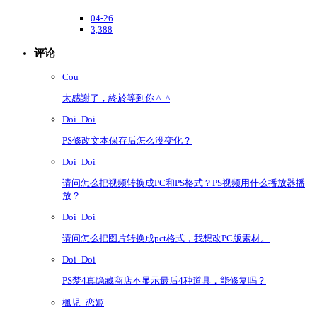
04-26
3,388
评论
Cou
太感謝了，終於等到你 ^_^
Doi_Doi
PS修改文本保存后怎么没变化？
Doi_Doi
请问怎么把视频转换成PC和PS格式？PS视频用什么播放器播
放？
Doi_Doi
请问怎么把图片转换成pct格式，我想改PC版素材。
Doi_Doi
PS梦4真隐藏商店不显示最后4种道具，能修复吗？
楓児_恋姬