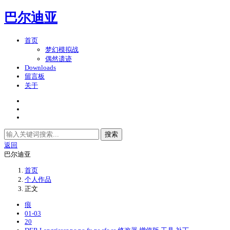
巴尔迪亚
首页
梦幻模拟战
偶然遗迹
Downloads
留言板
关于
搜索
返回
巴尔迪亚
首页
个人作品
正文
痕
01-03
20