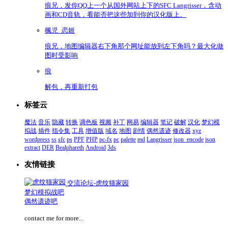
痕兄，发你QQ上一个从国外网站上下的SFC Langrisser，含动
画和CD音轨，看能否把这些加到你的汉化版上。
楓児_恋姬
痕兄，地图编辑器右下角那个网址能放到左下角吗？最大化做
图时受影响
痕
解包，再重新打包
标签云
魔法
音乐
隐藏
转换
调色板
视频
补丁
网易
编辑器
笔记
破解
汉化
梦幻模
拟战
插件
指令集
工具
增值版
域名
地图
剧情
偶然遗迹
修改器
xyz
wordpress
ss
sfc
ps
PPF
PHP
pc-fx
pc
palette
md
Langrisser
json_encode
json
extract
DER
Bealphareth
Android
3ds
友情链接
交流论坛-虎纹猫家园
梦幻模拟战吧
偶然遗迹吧
contact me for more...