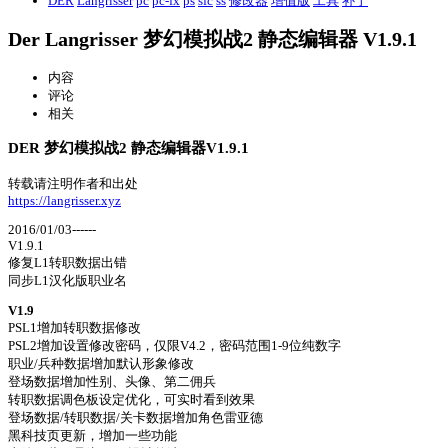
DER
Langrisser
pc
pc-fx
ps
sfc
ss
修改器
增值版
工具
补丁
Der Langrisser 梦幻模拟战2 静态编辑器 V1.9.1
内容
评论
相关
DER 梦幻模拟战2 静态编辑器V1.9.1
转载请注明作者和出处
https://langrisser.xyz
2016/01/03------
V1.9.1
修复L1转职数据出错
同步L1汉化版职业名
V1.9
PSL1增加转职数据修改
PSL2增加设置修改密码，仅限V4.2，密码范围1-9位纯数字
职业/兵种数据增加默认形象修改
登场数据增加性别、头像、第二佣兵
转职数据调色板设定优化，可实时看到效果
登场数据/转职数据/关卡数据增加角色雷亚德
黑科技页更新，增加一些功能