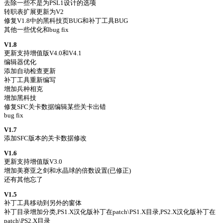
去除一些不是为PSL1设计的选项
转职表扩展更新为V2
修复V1.8中的黑科技页BUG和补丁工具BUG
其他一些优化和bug fix
V1.8
更新支持增值版V4.0和V4.1
编辑器优化
添加自动检查更新
补丁工具重新编写
增加兵种相克
增加黑科技
修复SFC关卡数据编辑某些关卡出错
bug fix
V1.7
添加SFC版本的关卡数据修改
V1.6
更新支持增值版V3.0
增加美赛亚之剑和水晶球的倍数设置(已修正)
还有其他忘了
V1.5
补丁工具移动到另外的窗体
补丁目录增加分类,PS1.X汉化版补丁在patch\PS1.X目录,PS2.X汉化版补丁在
patch\PS2.X目录