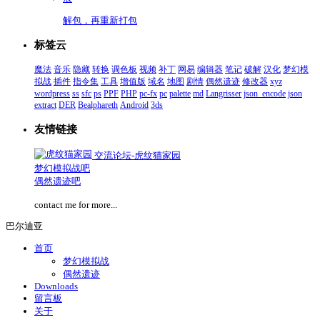
解包，再重新打包
标签云
魔法
音乐
隐藏
转换
调色板
视频
补丁
网易
编辑器
笔记
破解
汉化
梦幻模
拟战
插件
指令集
工具
增值版
域名
地图
剧情
偶然遗迹
修改器
xyz
wordpress
ss
sfc
ps
PPF
PHP
pc-fx
pc
palette
md
Langrisser
json_encode
json
extract
DER
Bealphareth
Android
3ds
友情链接
交流论坛-虎纹猫家园
梦幻模拟战吧
偶然遗迹吧
contact me for more...
巴尔迪亚
首页
梦幻模拟战
偶然遗迹
Downloads
留言板
关于