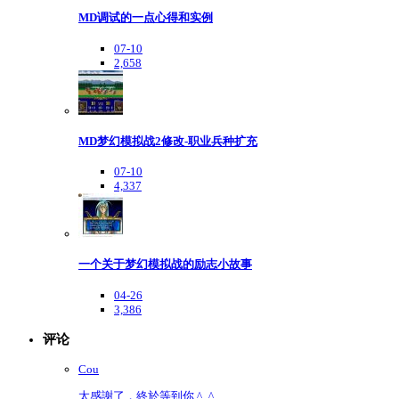
MD调试的一点心得和实例
07-10
2,658
MD梦幻模拟战2修改-职业兵种扩充
07-10
4,337
一个关于梦幻模拟战的励志小故事
04-26
3,386
评论
Cou
太感謝了，終於等到你 ^_^