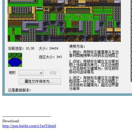
-----------------------------------------
Download:
http://pan.baidu.com/s/1ntYdmid