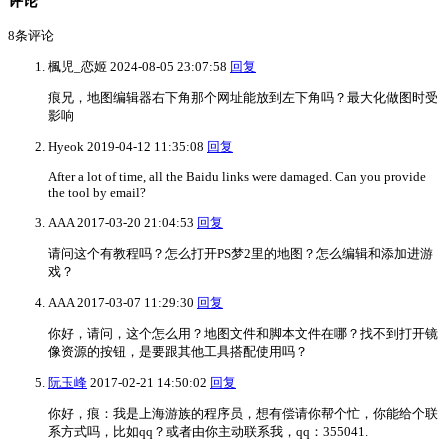
评论
8
条评论
楓児_恋姬
2024-08-05 23:07:58
回复
痕兄，地图编辑器右下角那个网址能放到左下角吗？最大化做图时受
影响
Hyeok
2019-04-12 11:35:08
回复
After a lot of time, all the Baidu links were damaged. Can you provide
the tool by email?
AAA
2017-03-20 21:04:53
回复
请问这个有教程吗？怎么打开PS梦2里的地图？怎么编辑和添加进游
戏？
AAA
2017-03-07 11:29:30
回复
你好，请问，这个怎么用？地图文件和脚本文件在哪？找不到打开镜
像资源的按钮，是要跟其他工具搭配使用吗？
阮玉峰
2017-02-21 14:50:02
回复
你好，痕：我是上海游族的程序员，想有偿请你帮个忙，你能给个联
系方式吗，比如qq？或者由你主动联系我，qq：355041.