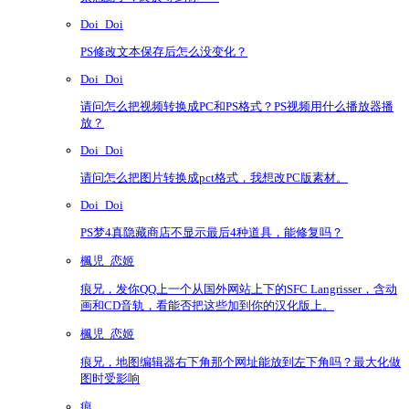
Doi_Doi
PS修改文本保存后怎么没变化？
Doi_Doi
请问怎么把视频转换成PC和PS格式？PS视频用什么播放器播
放？
Doi_Doi
请问怎么把图片转换成pct格式，我想改PC版素材。
Doi_Doi
PS梦4真隐藏商店不显示最后4种道具，能修复吗？
楓児_恋姬
痕兄，发你QQ上一个从国外网站上下的SFC Langrisser，含动
画和CD音轨，看能否把这些加到你的汉化版上。
楓児_恋姬
痕兄，地图编辑器右下角那个网址能放到左下角吗？最大化做
图时受影响
痕