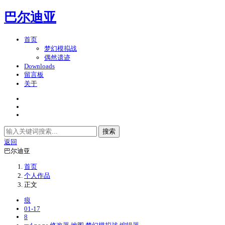
巴尔迪亚
首页
梦幻模拟战
偶然遗迹
Downloads
留言板
关于
搜索
返回
巴尔迪亚
首页
个人作品
正文
痕
01-17
8