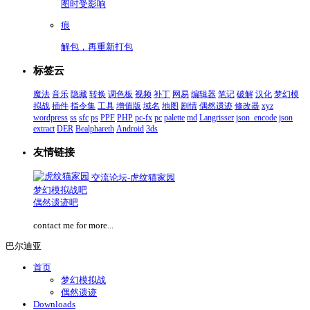
图时受影响
痕
解包，再重新打包
标签云
魔法
音乐
隐藏
转换
调色板
视频
补丁
网易
编辑器
笔记
破解
汉化
梦幻模
拟战
插件
指令集
工具
增值版
域名
地图
剧情
偶然遗迹
修改器
xyz
wordpress
ss
sfc
ps
PPF
PHP
pc-fx
pc
palette
md
Langrisser
json_encode
json
extract
DER
Bealphareth
Android
3ds
友情链接
交流论坛-虎纹猫家园
梦幻模拟战吧
偶然遗迹吧
contact me for more...
巴尔迪亚
首页
梦幻模拟战
偶然遗迹
Downloads