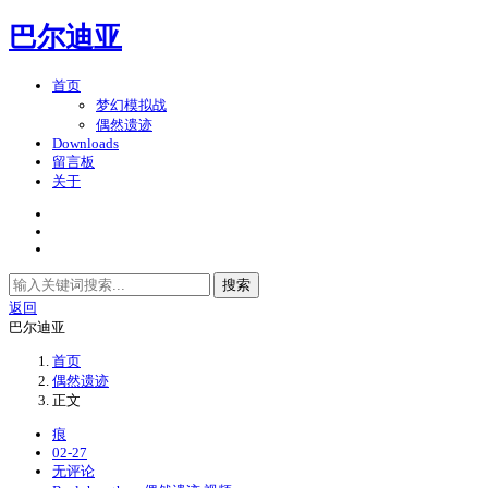
巴尔迪亚
首页
梦幻模拟战
偶然遗迹
Downloads
留言板
关于
搜索
返回
巴尔迪亚
首页
偶然遗迹
正文
痕
02-27
无评论