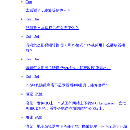
Cou
太感謝了，終於等到你 ^_^
Doi_Doi
PS修改文本保存后怎么没变化？
Doi_Doi
请问怎么把视频转换成PC和PS格式？PS视频用什么播放器播
放？
Doi_Doi
请问怎么把图片转换成pct格式，我想改PC版素材。
Doi_Doi
PS梦4真隐藏商店不显示最后4种道具，能修复吗？
楓児_恋姬
痕兄，发你QQ上一个从国外网站上下的SFC Langrisser，含动
画和CD音轨，看能否把这些加到你的汉化版上。
楓児_恋姬
痕兄，地图编辑器右下角那个网址能放到左下角吗？最大化做