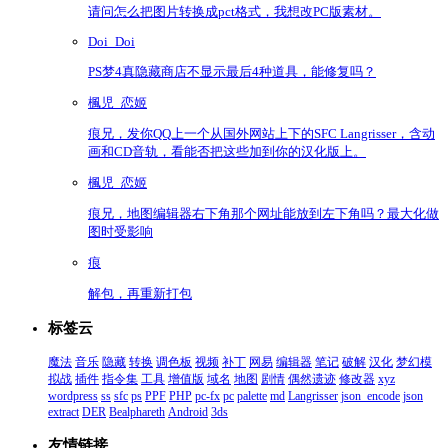
请问怎么把图片转换成pct格式，我想改PC版素材。
Doi_Doi
PS梦4真隐藏商店不显示最后4种道具，能修复吗？
楓児_恋姬
痕兄，发你QQ上一个从国外网站上下的SFC Langrisser，含动
画和CD音轨，看能否把这些加到你的汉化版上。
楓児_恋姬
痕兄，地图编辑器右下角那个网址能放到左下角吗？最大化做
图时受影响
痕
解包，再重新打包
标签云
魔法
音乐
隐藏
转换
调色板
视频
补丁
网易
编辑器
笔记
破解
汉化
梦幻模
拟战
插件
指令集
工具
增值版
域名
地图
剧情
偶然遗迹
修改器
xyz
wordpress
ss
sfc
ps
PPF
PHP
pc-fx
pc
palette
md
Langrisser
json_encode
json
extract
DER
Bealphareth
Android
3ds
友情链接