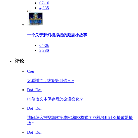
07-10
4,335
一个关于梦幻模拟战的励志小故事
04-26
3,386
评论
Cou
太感謝了，終於等到你 ^_^
Doi_Doi
PS修改文本保存后怎么没变化？
Doi_Doi
请问怎么把视频转换成PC和PS格式？PS视频用什么播放器播
放？
Doi_Doi