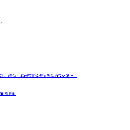
？
，含动画和CD音轨，看能否把这些加到你的汉化版上。
图时受影响