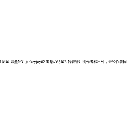
:雪剑冰刀 测试:宗垒NO1 jackeyjoy02 追想の绝望R 转载请注明作者和出处，未经作者