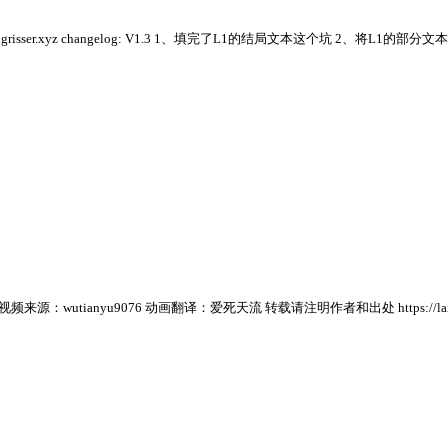
grisser.xyz changelog: V1.3 1、填完了L1的结局文本这个坑 2、将
源：wutianyu9076 动画翻译：爱死天流 转载请注明作者和出处 https://lang