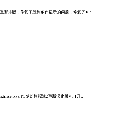
L1的部分文本重新排版，修复了胜利条件显示的问题，修复了18/…
risser.xyz PC梦幻模拟战2重新汉化版V1.1升…