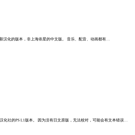
原版的基础上重新汉化的版本，非上海依星的中文版。 音乐、配音、动画都有…
自猥琐大叔汉化社的PS L1版本。 因为没有日文原版，无法校对，可能会有文本错误…