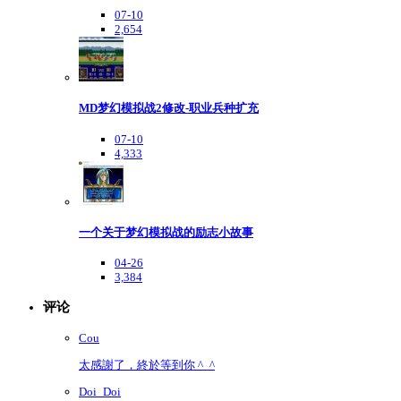
07-10
2,654
MD梦幻模拟战2修改-职业兵种扩充
07-10
4,333
一个关于梦幻模拟战的励志小故事
04-26
3,384
评论
Cou
太感謝了，終於等到你 ^_^
Doi_Doi