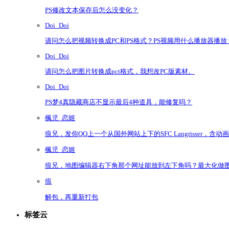
PS修改文本保存后怎么没变化？
Doi_Doi
请问怎么把视频转换成PC和PS格式？PS视频用什么播放器播放
Doi_Doi
请问怎么把图片转换成pct格式，我想改PC版素材。
Doi_Doi
PS梦4真隐藏商店不显示最后4种道具，能修复吗？
楓児_恋姬
痕兄，发你QQ上一个从国外网站上下的SFC Langrisser
楓児_恋姬
痕兄，地图编辑器右下角那个网址能放到左下角吗？最大化做
痕
解包，再重新打包
标签云