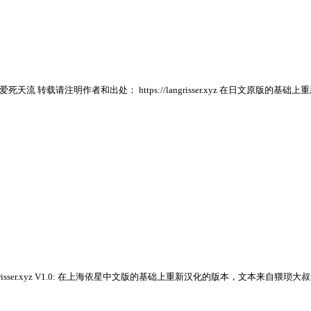
：爱死天流 转载请注明作者和出处： https://langrisser.xyz 在日文
ngrisser.xyz V1.0: 在上海依星中文版的基础上重新汉化的版本，文本来