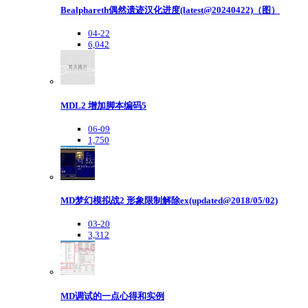
Bealphareth偶然遗迹汉化进度(latest@20240422)（图）
04-22
6,042
MDL2 增加脚本编码5
06-09
1,750
MD梦幻模拟战2 形象限制解除ex(updated@2018/05/02)
03-20
3,312
MD调试的一点心得和实例