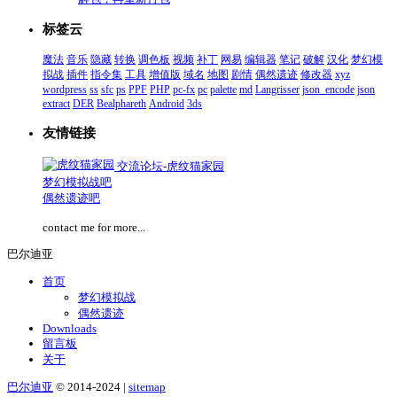
标签云
魔法
音乐
隐藏
转换
调色板
视频
补丁
网易
编辑器
笔记
破解
汉化
梦幻模
拟战
插件
指令集
工具
增值版
域名
地图
剧情
偶然遗迹
修改器
xyz
wordpress
ss
sfc
ps
PPF
PHP
pc-fx
pc
palette
md
Langrisser
json_encode
json
extract
DER
Bealphareth
Android
3ds
友情链接
交流论坛-虎纹猫家园
梦幻模拟战吧
偶然遗迹吧
contact me for more...
巴尔迪亚
首页
梦幻模拟战
偶然遗迹
Downloads
留言板
关于
巴尔迪亚
© 2014-2024 |
sitemap