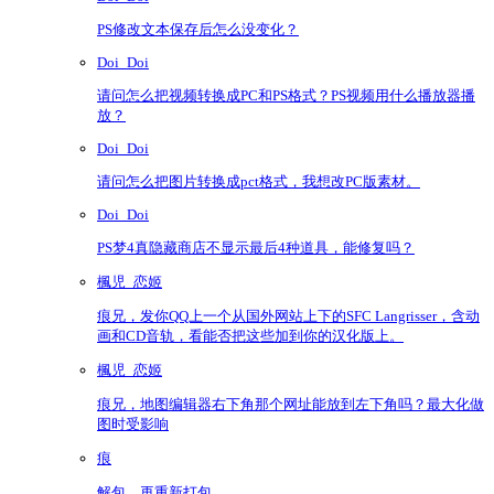
PS修改文本保存后怎么没变化？
Doi_Doi
请问怎么把视频转换成PC和PS格式？PS视频用什么播放器播
放？
Doi_Doi
请问怎么把图片转换成pct格式，我想改PC版素材。
Doi_Doi
PS梦4真隐藏商店不显示最后4种道具，能修复吗？
楓児_恋姬
痕兄，发你QQ上一个从国外网站上下的SFC Langrisser，含动
画和CD音轨，看能否把这些加到你的汉化版上。
楓児_恋姬
痕兄，地图编辑器右下角那个网址能放到左下角吗？最大化做
图时受影响
痕
解包，再重新打包