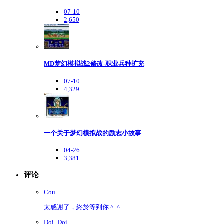
07-10
2,650
MD梦幻模拟战2修改-职业兵种扩充
07-10
4,329
一个关于梦幻模拟战的励志小故事
04-26
3,381
评论
Cou
太感謝了，終於等到你 ^_^
Doi_Doi