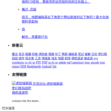
画和CD音轨，看能否把这些加到你的汉化版上。
楓児_恋姬
痕兄，地图编辑器右下角那个网址能放到左下角吗？最大化做
图时受影响
痕
解包，再重新打包
标签云
魔法
音乐
隐藏
转换
调色板
视频
补丁
网易
编辑器
笔记
破解
汉化
梦幻模
拟战
插件
指令集
工具
增值版
域名
地图
剧情
偶然遗迹
修改器
xyz
wordpress
ss
sfc
ps
PPF
PHP
pc-fx
pc
palette
md
Langrisser
json_encode
json
extract
DER
Bealphareth
Android
3ds
友情链接
交流论坛-虎纹猫家园
梦幻模拟战吧
偶然遗迹吧
contact me for more...
巴尔迪亚