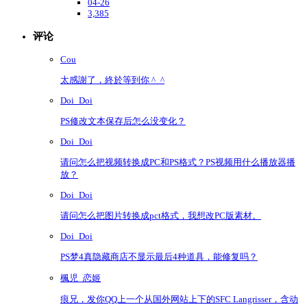
04-26
3,385
评论
Cou
太感謝了，終於等到你 ^_^
Doi_Doi
PS修改文本保存后怎么没变化？
Doi_Doi
请问怎么把视频转换成PC和PS格式？PS视频用什么播放器播
放？
Doi_Doi
请问怎么把图片转换成pct格式，我想改PC版素材。
Doi_Doi
PS梦4真隐藏商店不显示最后4种道具，能修复吗？
楓児_恋姬
痕兄，发你QQ上一个从国外网站上下的SFC Langrisser，含动