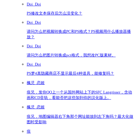
Doi_Doi
PS修改文本保存后怎么没变化？
Doi_Doi
请问怎么把视频转换成PC和PS格式？PS视频用什么播放器播
放？
Doi_Doi
请问怎么把图片转换成pct格式，我想改PC版素材。
Doi_Doi
PS梦4真隐藏商店不显示最后4种道具，能修复吗？
楓児_恋姬
痕兄，发你QQ上一个从国外网站上下的SFC Langrisser，含动
画和CD音轨，看能否把这些加到你的汉化版上。
楓児_恋姬
痕兄，地图编辑器右下角那个网址能放到左下角吗？最大化做
图时受影响
痕