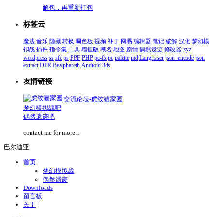
解包，再重新打包
标签云
魔法
音乐
隐藏
转换
调色板
视频
补丁
网易
编辑器
笔记
破解
汉化
梦幻模
拟战
插件
指令集
工具
增值版
域名
地图
剧情
偶然遗迹
修改器
xyz
wordpress
ss
sfc
ps
PPF
PHP
pc-fx
pc
palette
md
Langrisser
json_encode
json
extract
DER
Bealphareth
Android
3ds
友情链接
交流论坛-虎纹猫家园
梦幻模拟战吧
偶然遗迹吧
contact me for more...
巴尔迪亚
首页
梦幻模拟战
偶然遗迹
Downloads
留言板
关于