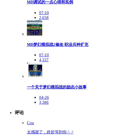
MD调试的一点心得和实例
07-10
2,658
MD梦幻模拟战2修改-职业兵种扩充
07-10
4,337
一个关于梦幻模拟战的励志小故事
04-26
3,386
评论
Cou
太感謝了，終於等到你 ^_^