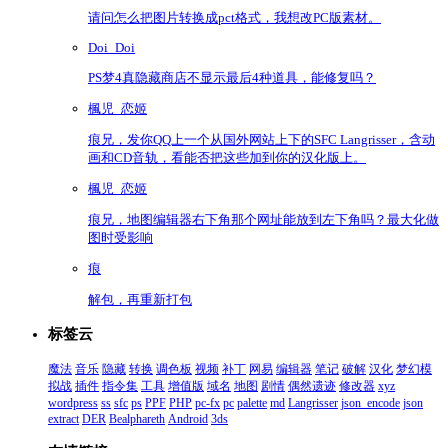
请问怎么把图片转换成pct格式，我想改PC版素材。
Doi_Doi
PS梦4真隐藏商店不显示最后4种道具，能修复吗？
楓児_恋姬
痕兄，发你QQ上一个从国外网站上下的SFC Langrisser，含动
画和CD音轨，看能否把这些加到你的汉化版上。
楓児_恋姬
痕兄，地图编辑器右下角那个网址能放到左下角吗？最大化做
图时受影响
痕
解包，再重新打包
标签云
魔法
音乐
隐藏
转换
调色板
视频
补丁
网易
编辑器
笔记
破解
汉化
梦幻模
拟战
插件
指令集
工具
增值版
域名
地图
剧情
偶然遗迹
修改器
xyz
wordpress
ss
sfc
ps
PPF
PHP
pc-fx
pc
palette
md
Langrisser
json_encode
json
extract
DER
Bealphareth
Android
3ds