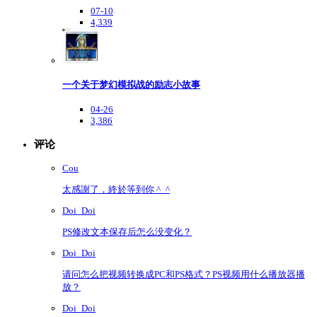
07-10
4,339
一个关于梦幻模拟战的励志小故事
04-26
3,386
评论
Cou
太感謝了，終於等到你 ^_^
Doi_Doi
PS修改文本保存后怎么没变化？
Doi_Doi
请问怎么把视频转换成PC和PS格式？PS视频用什么播放器播
放？
Doi_Doi