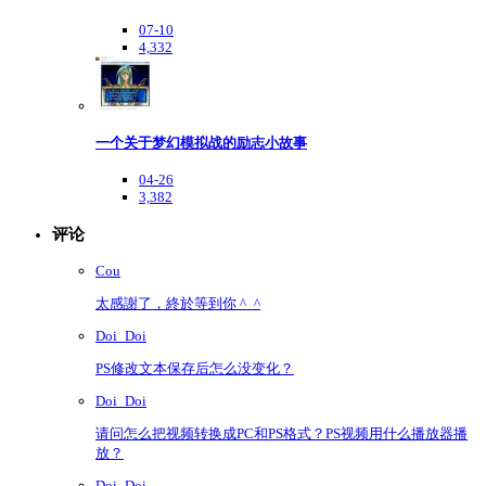
07-10
4,332
一个关于梦幻模拟战的励志小故事
04-26
3,382
评论
Cou
太感謝了，終於等到你 ^_^
Doi_Doi
PS修改文本保存后怎么没变化？
Doi_Doi
请问怎么把视频转换成PC和PS格式？PS视频用什么播放器播
放？
Doi_Doi