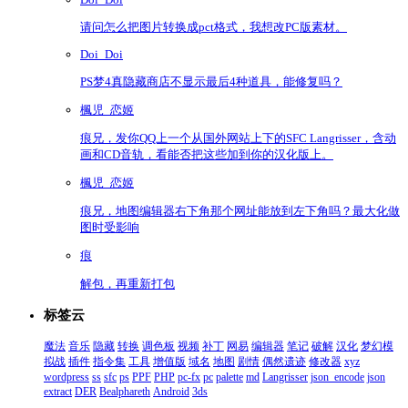
请问怎么把图片转换成pct格式，我想改PC版素材。
Doi_Doi
PS梦4真隐藏商店不显示最后4种道具，能修复吗？
楓児_恋姬
痕兄，发你QQ上一个从国外网站上下的SFC Langrisser，含动
画和CD音轨，看能否把这些加到你的汉化版上。
楓児_恋姬
痕兄，地图编辑器右下角那个网址能放到左下角吗？最大化做
图时受影响
痕
解包，再重新打包
标签云
魔法
音乐
隐藏
转换
调色板
视频
补丁
网易
编辑器
笔记
破解
汉化
梦幻模
拟战
插件
指令集
工具
增值版
域名
地图
剧情
偶然遗迹
修改器
xyz
wordpress
ss
sfc
ps
PPF
PHP
pc-fx
pc
palette
md
Langrisser
json_encode
json
extract
DER
Bealphareth
Android
3ds