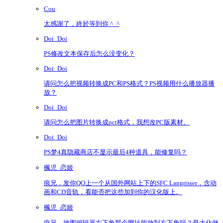
Cou
太感謝了，終於等到你 ^_^
Doi_Doi
PS修改文本保存后怎么没变化？
Doi_Doi
请问怎么把视频转换成PC和PS格式？PS视频用什么播放器播
放？
Doi_Doi
请问怎么把图片转换成pct格式，我想改PC版素材。
Doi_Doi
PS梦4真隐藏商店不显示最后4种道具，能修复吗？
楓児_恋姬
痕兄，发你QQ上一个从国外网站上下的SFC Langrisser，含动
画和CD音轨，看能否把这些加到你的汉化版上。
楓児_恋姬
痕兄，地图编辑器右下角那个网址能放到左下角吗？最大化做