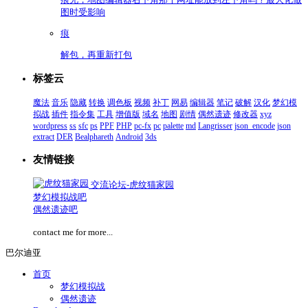
图时受影响
痕
解包，再重新打包
标签云
魔法
音乐
隐藏
转换
调色板
视频
补丁
网易
编辑器
笔记
破解
汉化
梦幻模
拟战
插件
指令集
工具
增值版
域名
地图
剧情
偶然遗迹
修改器
xyz
wordpress
ss
sfc
ps
PPF
PHP
pc-fx
pc
palette
md
Langrisser
json_encode
json
extract
DER
Bealphareth
Android
3ds
友情链接
交流论坛-虎纹猫家园
梦幻模拟战吧
偶然遗迹吧
contact me for more...
巴尔迪亚
首页
梦幻模拟战
偶然遗迹