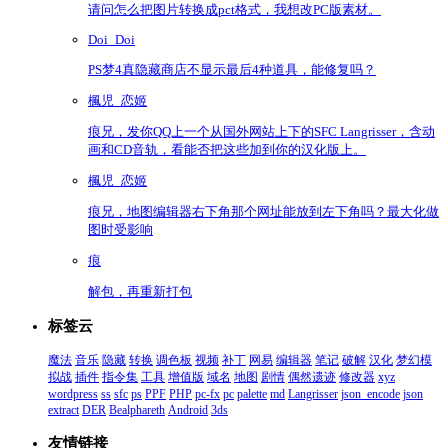
请问怎么把图片转换成pct格式，我想改PC版素材。
Doi_Doi
PS梦4真隐藏商店不显示最后4种道具，能修复吗？
楓児_恋姬
痕兄，发你QQ上一个从国外网站上下的SFC Langrisser，含动
画和CD音轨，看能否把这些加到你的汉化版上。
楓児_恋姬
痕兄，地图编辑器右下角那个网址能放到左下角吗？最大化做
图时受影响
痕
解包，再重新打包
标签云
魔法
音乐
隐藏
转换
调色板
视频
补丁
网易
编辑器
笔记
破解
汉化
梦幻模
拟战
插件
指令集
工具
增值版
域名
地图
剧情
偶然遗迹
修改器
xyz
wordpress
ss
sfc
ps
PPF
PHP
pc-fx
pc
palette
md
Langrisser
json_encode
json
extract
DER
Bealphareth
Android
3ds
友情链接