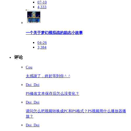
07-10
4,333
一个关于梦幻模拟战的励志小故事
04-26
3,384
评论
Cou
太感謝了，終於等到你 ^_^
Doi_Doi
PS修改文本保存后怎么没变化？
Doi_Doi
请问怎么把视频转换成PC和PS格式？PS视频用什么播放器播
放？
Doi_Doi