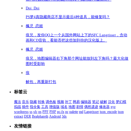
Doi_Doi
PS梦4真隐藏商店不显示最后4种道具，能修复吗？
楓児_恋姬
痕兄，发你QQ上一个从国外网站上下的SFC Langrisser，含动
画和CD音轨，看能否把这些加到你的汉化版上。
楓児_恋姬
痕兄，地图编辑器右下角那个网址能放到左下角吗？最大化做
图时受影响
痕
解包，再重新打包
标签云
魔法
音乐
隐藏
转换
调色板
视频
补丁
网易
编辑器
笔记
破解
汉化
梦幻模
拟战
插件
指令集
工具
增值版
域名
地图
剧情
偶然遗迹
修改器
xyz
wordpress
ss
sfc
ps
PPF
PHP
pc-fx
pc
palette
md
Langrisser
json_encode
json
extract
DER
Bealphareth
Android
3ds
友情链接