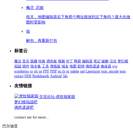
楓児_恋姬
痕兄，地图编辑器右下角那个网址能放到左下角吗？最大化做
图时受影响
痕
解包，再重新打包
标签云
魔法
音乐
隐藏
转换
调色板
视频
补丁
网易
编辑器
笔记
破解
汉化
梦幻模
拟战
插件
指令集
工具
增值版
域名
地图
剧情
偶然遗迹
修改器
xyz
wordpress
ss
sfc
ps
PPF
PHP
pc-fx
pc
palette
md
Langrisser
json_encode
json
extract
DER
Bealphareth
Android
3ds
友情链接
交流论坛-虎纹猫家园
梦幻模拟战吧
偶然遗迹吧
contact me for more...
巴尔迪亚