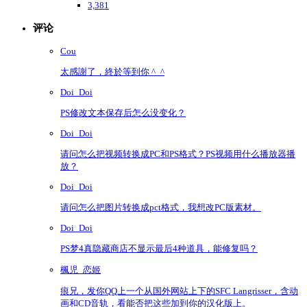
3,381
评论
Cou
太感謝了，終於等到你 ^_^
Doi_Doi
PS修改文本保存后怎么没变化？
Doi_Doi
请问怎么把视频转换成PC和PS格式？PS视频用什么播放器播
放？
Doi_Doi
请问怎么把图片转换成pct格式，我想改PC版素材。
Doi_Doi
PS梦4真隐藏商店不显示最后4种道具，能修复吗？
楓児_恋姬
痕兄，发你QQ上一个从国外网站上下的SFC Langrisser，含动
画和CD音轨，看能否把这些加到你的汉化版上。