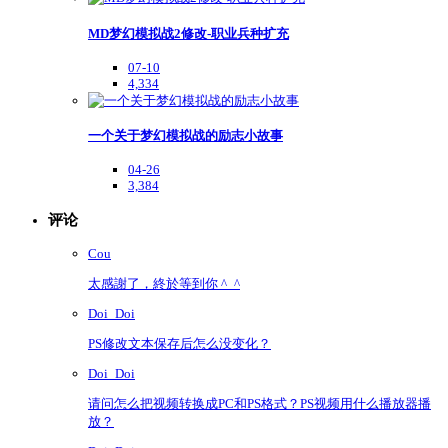
MD梦幻模拟战2修改-职业兵种扩充
07-10
4,334
一个关于梦幻模拟战的励志小故事
04-26
3,384
评论
Cou
太感謝了，終於等到你 ^_^
Doi_Doi
PS修改文本保存后怎么没变化？
Doi_Doi
请问怎么把视频转换成PC和PS格式？PS视频用什么播放器播
放？