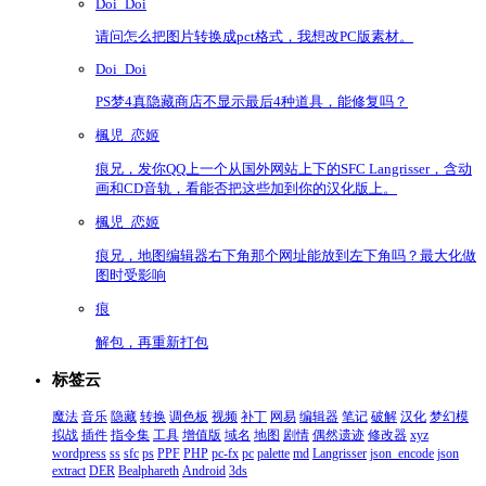
Doi_Doi
请问怎么把图片转换成pct格式，我想改PC版素材。
Doi_Doi
PS梦4真隐藏商店不显示最后4种道具，能修复吗？
楓児_恋姬
痕兄，发你QQ上一个从国外网站上下的SFC Langrisser，含动
画和CD音轨，看能否把这些加到你的汉化版上。
楓児_恋姬
痕兄，地图编辑器右下角那个网址能放到左下角吗？最大化做
图时受影响
痕
解包，再重新打包
标签云
魔法
音乐
隐藏
转换
调色板
视频
补丁
网易
编辑器
笔记
破解
汉化
梦幻模
拟战
插件
指令集
工具
增值版
域名
地图
剧情
偶然遗迹
修改器
xyz
wordpress
ss
sfc
ps
PPF
PHP
pc-fx
pc
palette
md
Langrisser
json_encode
json
extract
DER
Bealphareth
Android
3ds